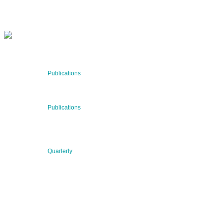
SUBSCRIBE NOW
RECENT NEWS
29 Jul 2026
Publications
BNN’s Scientific Publications
23 Jul 2026
Publications
New Publication: Preserving value, securing the future:
The evolution of advanced materials
09 Jul 2026
Quarterly
BNN QUARTERLY 02/2026 “Women at the Forefront of
Science & Innovation”
2026 © BNN