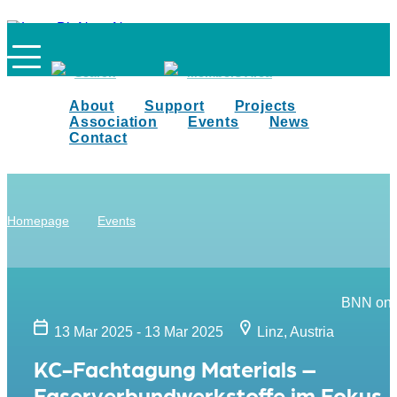
Search
Members Area
About
Support
Projects
Association
Events
News
Contact
Homepage
Events
BNN on 
13 Mar 2025 - 13 Mar 2025
Linz, Austria
KC-Fachtagung Materials –
Faserverbundwerkstoffe im Fokus